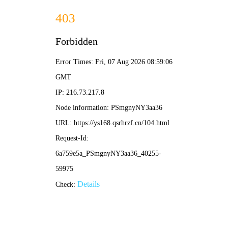
🍭棒棒TV
🔍 搜一搜
女人我最大
正在热播